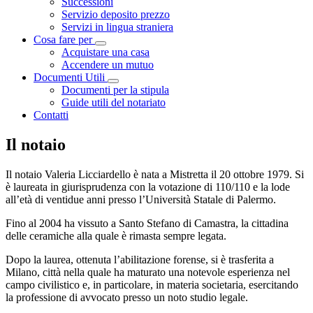
Successioni
Servizio deposito prezzo
Servizi in lingua straniera
Cosa fare per
Visualizza menù di secondo livello
Acquistare una casa
Accendere un mutuo
Documenti Utili
Visualizza menù di secondo livello
Documenti per la stipula
Guide utili del notariato
Contatti
Il notaio
Il notaio Valeria Licciardello è nata a Mistretta il 20 ottobre 1979. Si
è laureata in giurisprudenza con la votazione di 110/110 e la lode
all’età di ventidue anni presso l’Università Statale di Palermo.
Fino al 2004 ha vissuto a Santo Stefano di Camastra, la cittadina
delle ceramiche alla quale è rimasta sempre legata.
Dopo la laurea, ottenuta l’abilitazione forense, si è trasferita a
Milano, città nella quale ha maturato una notevole esperienza nel
campo civilistico e, in particolare, in materia societaria, esercitando
la professione di avvocato presso un noto studio legale.