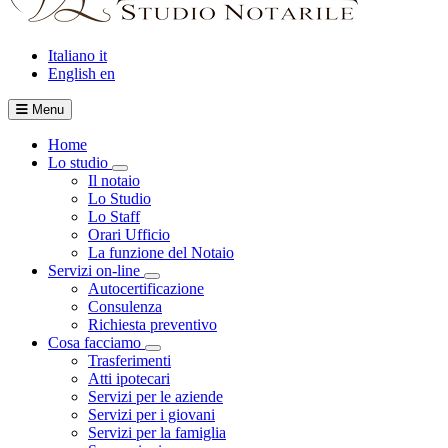
Italiano
it
English
en
Menu
Home
Lo studio
Visualizza menù di secondo livello
Il notaio
Lo Studio
Lo Staff
Orari Ufficio
La funzione del Notaio
Servizi on-line
Visualizza menù di secondo livello
Autocertificazione
Consulenza
Richiesta preventivo
Cosa facciamo
Visualizza menù di secondo livello
Trasferimenti
Atti ipotecari
Servizi per le aziende
Servizi per i giovani
Servizi per la famiglia