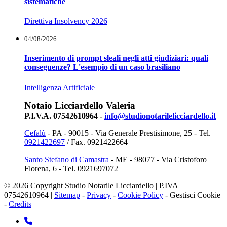
sistematiche
Direttiva Insolvency 2026
04/08/2026
Inserimento di prompt sleali negli atti giudiziari: quali
conseguenze? L'esempio di un caso brasiliano
Intelligenza Artificiale
Notaio Licciardello Valeria
P.I.V.A. 07542610964 -
info@studionotarilelicciardello.it
Cefalù
- PA - 90015 - Via Generale Prestisimone, 25 - Tel.
0921422697
/ Fax. 0921422664
Santo Stefano di Camastra
- ME - 98077 - Via Cristoforo
Florena, 6 - Tel. 0921697072
© 2026 Copyright Studio Notarile Licciardello | P.IVA
07542610964 |
Sitemap
-
Privacy
-
Cookie Policy
-
Gestisci Cookie
-
Credits