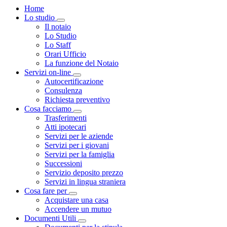
Home
Lo studio
Visualizza menù di secondo livello
Il notaio
Lo Studio
Lo Staff
Orari Ufficio
La funzione del Notaio
Servizi on-line
Visualizza menù di secondo livello
Autocertificazione
Consulenza
Richiesta preventivo
Cosa facciamo
Visualizza menù di secondo livello
Trasferimenti
Atti ipotecari
Servizi per le aziende
Servizi per i giovani
Servizi per la famiglia
Successioni
Servizio deposito prezzo
Servizi in lingua straniera
Cosa fare per
Visualizza menù di secondo livello
Acquistare una casa
Accendere un mutuo
Documenti Utili
Visualizza menù di secondo livello