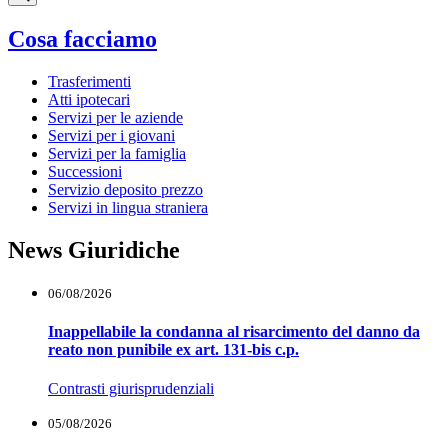
Cosa facciamo
Trasferimenti
Atti ipotecari
Servizi per le aziende
Servizi per i giovani
Servizi per la famiglia
Successioni
Servizio deposito prezzo
Servizi in lingua straniera
News Giuridiche
06/08/2026
Inappellabile la condanna al risarcimento del danno da
reato non punibile ex art. 131-bis c.p.
Contrasti giurisprudenziali
05/08/2026