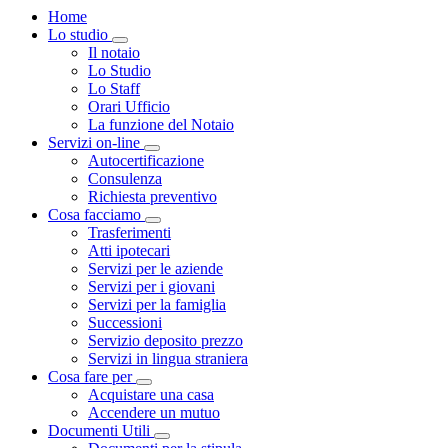
Home
Lo studio
Visualizza menù di secondo livello
Il notaio
Lo Studio
Lo Staff
Orari Ufficio
La funzione del Notaio
Servizi on-line
Visualizza menù di secondo livello
Autocertificazione
Consulenza
Richiesta preventivo
Cosa facciamo
Visualizza menù di secondo livello
Trasferimenti
Atti ipotecari
Servizi per le aziende
Servizi per i giovani
Servizi per la famiglia
Successioni
Servizio deposito prezzo
Servizi in lingua straniera
Cosa fare per
Visualizza menù di secondo livello
Acquistare una casa
Accendere un mutuo
Documenti Utili
Visualizza menù di secondo livello