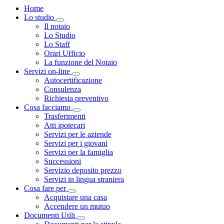
Home
Lo studio
Visualizza menù di secondo livello
Il notaio
Lo Studio
Lo Staff
Orari Ufficio
La funzione del Notaio
Servizi on-line
Visualizza menù di secondo livello
Autocertificazione
Consulenza
Richiesta preventivo
Cosa facciamo
Visualizza menù di secondo livello
Trasferimenti
Atti ipotecari
Servizi per le aziende
Servizi per i giovani
Servizi per la famiglia
Successioni
Servizio deposito prezzo
Servizi in lingua straniera
Cosa fare per
Visualizza menù di secondo livello
Acquistare una casa
Accendere un mutuo
Documenti Utili
Visualizza menù di secondo livello