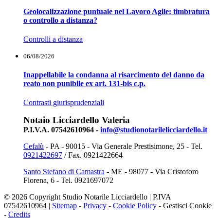
Geolocalizzazione puntuale nel Lavoro Agile: timbratura
o controllo a distanza?
Controlli a distanza
06/08/2026
Inappellabile la condanna al risarcimento del danno da
reato non punibile ex art. 131-bis c.p.
Contrasti giurisprudenziali
Notaio Licciardello Valeria
P.I.V.A. 07542610964 -
info@studionotarilelicciardello.it
Cefalù
- PA - 90015 - Via Generale Prestisimone, 25 - Tel.
0921422697
/ Fax. 0921422664
Santo Stefano di Camastra
- ME - 98077 - Via Cristoforo
Florena, 6 - Tel. 0921697072
© 2026 Copyright Studio Notarile Licciardello | P.IVA
07542610964 |
Sitemap
-
Privacy
-
Cookie Policy
-
Gestisci Cookie
-
Credits