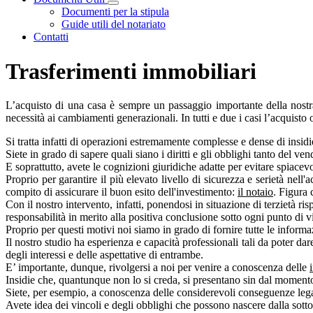
Visualizza menù di secondo livello
Documenti per la stipula
Guide utili del notariato
Contatti
Trasferimenti immobiliari
L’acquisto di una casa è sempre un passaggio importante della nostra
necessità ai cambiamenti generazionali. In tutti e due i casi l’acquist
Si tratta infatti di operazioni estremamente complesse e dense di insidi
Siete in grado di sapere quali siano i diritti e gli obblighi tanto del ve
E soprattutto, avete le cognizioni giuridiche adatte per evitare spiacev
Proprio per garantire il più elevato livello di sicurezza e serietà nell
compito di assicurare il buon esito dell'investimento:
il notaio
. Figura 
Con il nostro intervento, infatti, ponendosi in situazione di terzietà ri
responsabilità in merito alla positiva conclusione sotto ogni punto di v
Proprio per questi motivi noi siamo in grado di fornire tutte le informazi
Il nostro studio ha esperienza e capacità professionali tali da poter dare
degli interessi e delle aspettative di entrambe.
E’ importante, dunque, rivolgersi a noi per venire a conoscenza delle
Insidie che, quantunque non lo si creda, si presentano sin dal momento 
Siete, per esempio, a conoscenza delle considerevoli conseguenze leg
Avete idea dei vincoli e degli obblighi che possono nascere dalla sotto