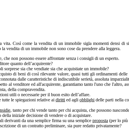
 vita. Così come la vendita di un immobile sigla momenti densi di sign
o o la vendita di un immobile non sono cose da prendere alla leggera.
e, che non possono essere affrontate senza i consigli di un esperto.
nditore quanto dell’acquirente?
oli sorprese sia che vendiate sia che acquistiate un immobile?
'acquisto di beni di così rilevante valore, quasi tutti gli ordinamenti del
connotata dalle caratteristiche di indiscutibile serietà, assoluta imparzia
spetto al venditore ed all'acquirente, garantiamo tanto l'uno che l'altro,
ista, della compravendita.
oni utili o necessarie per il buon esito dell’affare.
 tutte le spiegazioni relative ai
diritti
ed agli
obblighi
delle parti nella 
insidie
, tanto per chi vende tanto per chi acquista, che possono nascon
della iniziale decisione di vendere o di acquistare.
ali derivanti da una semplice firma su una semplice
proposta
(per lo più 
scrizione di un contratto preliminare, sia pure redatto privatamente?