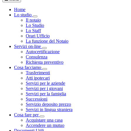
Home
Lo studio
Visualizza menù di secondo livello
Il notaio
Lo Studio
Lo Staff
Orari Ufficio
La funzione del Notaio
Servizi on-line
Visualizza menù di secondo livello
Autocertificazione
Consulenza
Richiesta preventivo
Cosa facciamo
Visualizza menù di secondo livello
Trasferimenti
Atti ipotecari
Servizi per le aziende
Servizi per i giovani
Servizi per la famiglia
Successioni
Servizio deposito prezzo
Servizi in lingua straniera
Cosa fare per
Visualizza menù di secondo livello
Acquistare una casa
Accendere un mutuo
Documenti Utili