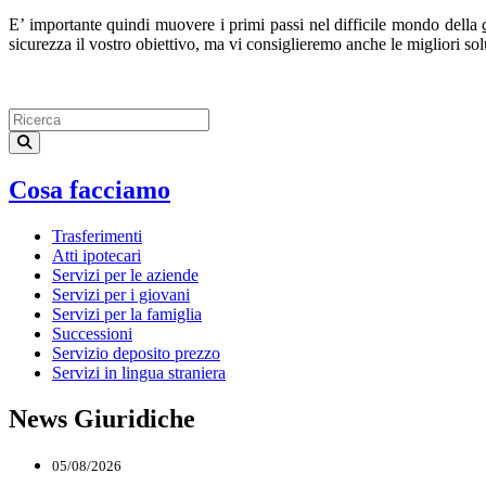
E’ importante quindi muovere i primi passi nel difficile mondo della
sicurezza il vostro obiettivo, ma vi consiglieremo anche le migliori sol
Cosa facciamo
Trasferimenti
Atti ipotecari
Servizi per le aziende
Servizi per i giovani
Servizi per la famiglia
Successioni
Servizio deposito prezzo
Servizi in lingua straniera
News Giuridiche
05/08/2026