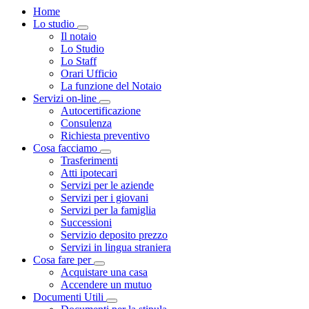
Home
Lo studio
Visualizza menù di secondo livello
Il notaio
Lo Studio
Lo Staff
Orari Ufficio
La funzione del Notaio
Servizi on-line
Visualizza menù di secondo livello
Autocertificazione
Consulenza
Richiesta preventivo
Cosa facciamo
Visualizza menù di secondo livello
Trasferimenti
Atti ipotecari
Servizi per le aziende
Servizi per i giovani
Servizi per la famiglia
Successioni
Servizio deposito prezzo
Servizi in lingua straniera
Cosa fare per
Visualizza menù di secondo livello
Acquistare una casa
Accendere un mutuo
Documenti Utili
Visualizza menù di secondo livello