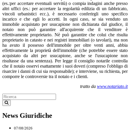
(es.:per accertare eventuali servitù) o compia indagini anche presso
altri uffici (es.: per accertare la regolarità edilizia di un fabbricato,
vincoli urbanistici ecc.), è necessario conferirgli uno specifico
incarico e che egli lo accetti. In ogni caso, se sia venduto un
immobile acquistato per usucapione non dichiarata dal giudice, il
notaio non può garantire all'acquirente che il venditore è
effettivamente proprietario. Nè può garantire che colui che risulta
proprietario in catasto e nei registri immobiliari (o tavolari), ma non
ha avuto il possesso dell'immobile per oltre venti anni, abbia
effettivamente la proprietà dell'immobile (che potrebbe essere stato
acquistato da altri per usucapione, anche se l'usucapione non
risultasse da una sentenza). Per legge il consiglio notarile controlla
che il notaio osservi esattamente i suoi doveri (compreso l'obbligo di
risarcire i danni di cui sia responsabile); e interviene, su richiesta, per
comporre le controversie tra il notaio e i clienti.
tratto da
www.notariato.it
News Giuridiche
07/08/2026