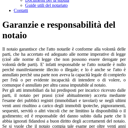
Documenti per la stipula
Guide utili del notariato
Contatti
Garanzie e responsabilità del
notaio
Il notaio garantisce che l'atto notarile è conforme alla volontà delle
parti, che ha accertato ed adeguato alle norme imperative di legge
(cioè alle norme di legge che non possono essere derogate per
volontà delle parti). E' infatti responsabile se l'atto notarile è nullo
perchè manifestamente illecito o illegale; e lo è anche se l'atto è
annullato perchè una parte non aveva la capacità legale di compierlo
per l'età o per evidente incapacità di intendere o di volere, o
comunque è annullato per altra causa imputabile al notaio.
Per gli atti immobiliari da lui predisposti per incarico ricevuto dalle
parti, il notaio per prassi (cioè abitualmente) accerta mediante
l'esame dei pubblici registri (immobiliari e tavolari) se negli ultimi
venti anni risultino a carico degli immobili ipoteche, pignoramenti,
sequestri, servitù o altri vincoli che ne limitino la disponibilità o il
godimento; ed è responsabile del danno subito dalla parte che li
abbia ignorati fidandosi a buon diritto degli accertamenti del notaio.
Se si vuole che il notaio compia tale esame per oltre venti anni