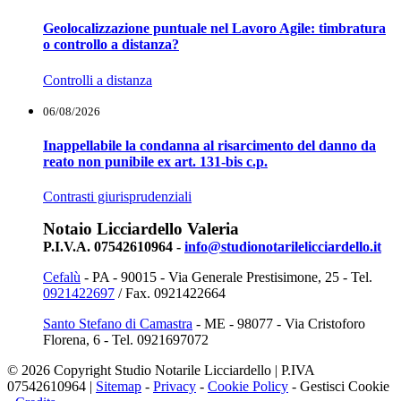
Geolocalizzazione puntuale nel Lavoro Agile: timbratura
o controllo a distanza?
Controlli a distanza
06/08/2026
Inappellabile la condanna al risarcimento del danno da
reato non punibile ex art. 131-bis c.p.
Contrasti giurisprudenziali
Notaio Licciardello Valeria
P.I.V.A. 07542610964 -
info@studionotarilelicciardello.it
Cefalù
- PA - 90015 - Via Generale Prestisimone, 25 - Tel.
0921422697
/ Fax. 0921422664
Santo Stefano di Camastra
- ME - 98077 - Via Cristoforo
Florena, 6 - Tel. 0921697072
© 2026 Copyright Studio Notarile Licciardello | P.IVA
07542610964 |
Sitemap
-
Privacy
-
Cookie Policy
-
Gestisci Cookie