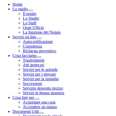
Home
Lo studio
Visualizza menù di secondo livello
Il notaio
Lo Studio
Lo Staff
Orari Ufficio
La funzione del Notaio
Servizi on-line
Visualizza menù di secondo livello
Autocertificazione
Consulenza
Richiesta preventivo
Cosa facciamo
Visualizza menù di secondo livello
Trasferimenti
Atti ipotecari
Servizi per le aziende
Servizi per i giovani
Servizi per la famiglia
Successioni
Servizio deposito prezzo
Servizi in lingua straniera
Cosa fare per
Visualizza menù di secondo livello
Acquistare una casa
Accendere un mutuo
Documenti Utili
Visualizza menù di secondo livello