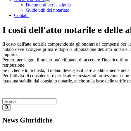
Visualizza menù di secondo livello
Documenti per la stipula
Guide utili del notariato
Contatti
I costi dell'atto notarile e delle 
Il costo dell'atto notarile comprende sia gli onorari e i compensi per l'a
notaio deve svolgere prima e dopo la stipulazione dell'atto notarile.
importo.
Perciò, per legge, il notaio può rifiutarsi di accettare l'incarico di u
retribuzione.
Se il cliente lo richieda, il notaio deve specificare analiticamente nella 
Per l'attività di consulenza e per le altre prestazioni professionali no
massima stabiliti dal consiglio notarile, anche sulla base delle tariffe 
News Giuridiche