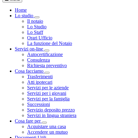
Home
Lo studio
Visualizza menù di secondo livello
Il notaio
Lo Studio
Lo Staff
Orari Ufficio
La funzione del Notaio
Servizi on-line
Visualizza menù di secondo livello
Autocertificazione
Consulenza
Richiesta preventivo
Cosa facciamo
Visualizza menù di secondo livello
Trasferimenti
Atti ipotecari
Servizi per le aziende
Servizi per i giovani
Servizi per la famiglia
Successioni
Servizio deposito prezzo
Servizi in lingua straniera
Cosa fare per
Visualizza menù di secondo livello
Acquistare una casa
Accendere un mutuo
Documenti Utili