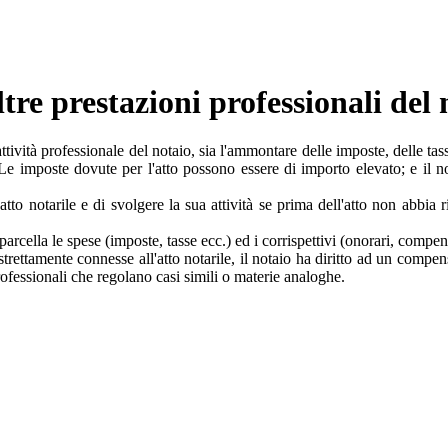
altre prestazioni professionali del
ttività professionale del notaio, sia l'ammontare delle imposte, delle tasse
 Le imposte dovute per l'atto possono essere di importo elevato; e il n
n atto notarile e di svolgere la sua attività se prima dell'atto non abbi
parcella le spese (imposte, tasse ecc.) ed i corrispettivi (onorari, compens
n strettamente connesse all'atto notarile, il notaio ha diritto ad un comp
professionali che regolano casi simili o materie analoghe.