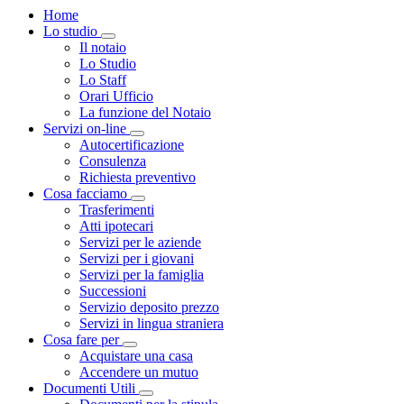
Home
Lo studio
Visualizza menù di secondo livello
Il notaio
Lo Studio
Lo Staff
Orari Ufficio
La funzione del Notaio
Servizi on-line
Visualizza menù di secondo livello
Autocertificazione
Consulenza
Richiesta preventivo
Cosa facciamo
Visualizza menù di secondo livello
Trasferimenti
Atti ipotecari
Servizi per le aziende
Servizi per i giovani
Servizi per la famiglia
Successioni
Servizio deposito prezzo
Servizi in lingua straniera
Cosa fare per
Visualizza menù di secondo livello
Acquistare una casa
Accendere un mutuo
Documenti Utili
Visualizza menù di secondo livello