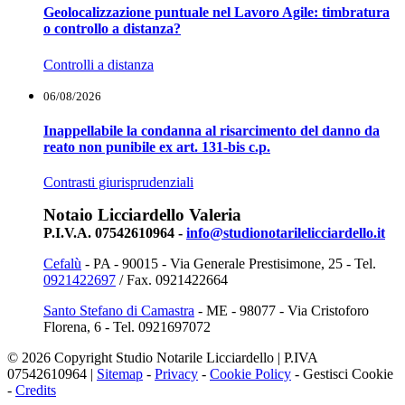
Geolocalizzazione puntuale nel Lavoro Agile: timbratura
o controllo a distanza?
Controlli a distanza
06/08/2026
Inappellabile la condanna al risarcimento del danno da
reato non punibile ex art. 131-bis c.p.
Contrasti giurisprudenziali
Notaio Licciardello Valeria
P.I.V.A. 07542610964 -
info@studionotarilelicciardello.it
Cefalù
- PA - 90015 - Via Generale Prestisimone, 25 - Tel.
0921422697
/ Fax. 0921422664
Santo Stefano di Camastra
- ME - 98077 - Via Cristoforo
Florena, 6 - Tel. 0921697072
© 2026 Copyright Studio Notarile Licciardello | P.IVA
07542610964 |
Sitemap
-
Privacy
-
Cookie Policy
-
Gestisci Cookie
-
Credits