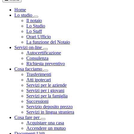
Home
Lo studio
Visualizza menù di secondo livello
Il notaio
Lo Studio
Lo Staff
Orari Ufficio
La funzione del Notaio
Servizi on-line
Visualizza menù di secondo livello
Autocertificazione
Consulenza
Richiesta preventivo
Cosa facciamo
Visualizza menù di secondo livello
Trasferimenti
Atti ipotecari
Servizi per le aziende
Servizi per i giovani
Servizi per la famiglia
Successioni
Servizio deposito prezzo
Servizi in lingua straniera
Cosa fare per
Visualizza menù di secondo livello
Acquistare una casa
Accendere un mutuo
Documenti Utili