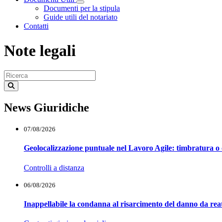
Visualizza menù di secondo livello
Documenti per la stipula
Guide utili del notariato
Contatti
Note legali
News Giuridiche
07/08/2026
Geolocalizzazione puntuale nel Lavoro Agile: timbratura o 
Controlli a distanza
06/08/2026
Inappellabile la condanna al risarcimento del danno da reat